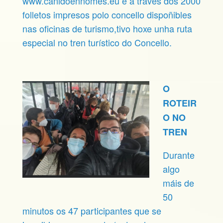
www.canidoennomes.eu e a través dos 2000
folletos impresos polo concello dispoñibles
nas oficinas de turismo,tivo
hoxe
unha ruta
especial no tren turístico do Concello.
O
ROTEIR
O NO
TREN
Durante
algo
máis de
50
minutos os 47 participantes que se