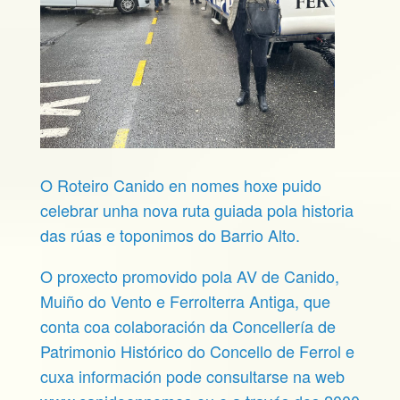
O Roteiro Canido en nomes hoxe puido
celebrar unha nova ruta guiada pola historia
das rúas e toponimos do Barrio Alto.
O proxecto promovido pola AV de Canido,
Muiño do Vento e Ferrolterra Antiga, que
conta coa colaboración da Concellería de
Patrimonio Histórico do Concello de Ferrol e
cuxa información pode consultarse na web