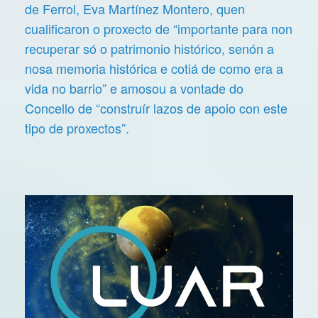
de Ferrol, Eva Martínez Montero, quen
cualificaron o proxecto de “importante para non
recuperar só o patrimonio histórico, senón a
nosa memoria histórica e cotiá de como era a
vida no barrio” e amosou a vontade do
Concello de “construír lazos de apoio con este
tipo de proxectos”.